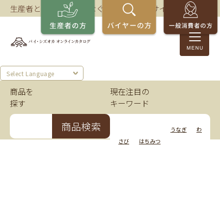
生産者とバイヤーをつなぐ、静岡の商談サイト。
Select Language
商品を
現在注目の
探す
キーワード
商品検索
いちご
かつお
うなぎ
わ
さび
はちみつ