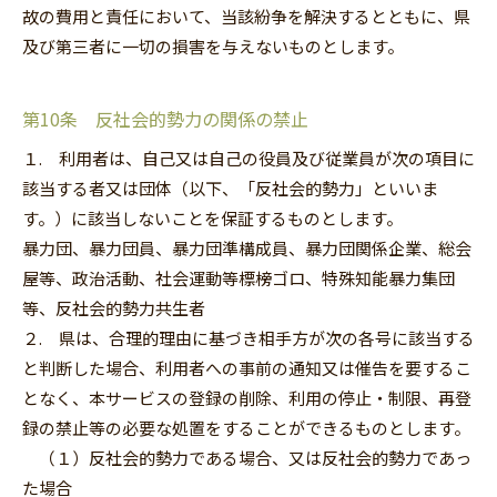
故の費用と責任において、当該紛争を解決するとともに、県
及び第三者に一切の損害を与えないものとします。
第10条 反社会的勢力の関係の禁止
１. 利用者は、自己又は自己の役員及び従業員が次の項目に
該当する者又は団体（以下、「反社会的勢力」といいま
す。）に該当しないことを保証するものとします。
暴力団、暴力団員、暴力団準構成員、暴力団関係企業、総会
屋等、政治活動、社会運動等標榜ゴロ、特殊知能暴力集団
等、反社会的勢力共生者
２. 県は、合理的理由に基づき相手方が次の各号に該当する
と判断した場合、利用者への事前の通知又は催告を要するこ
となく、本サービスの登録の削除、利用の停止‧制限、再登
録の禁止等の必要な処置をすることができるものとします。
（１）反社会的勢力である場合、又は反社会的勢力であっ
た場合