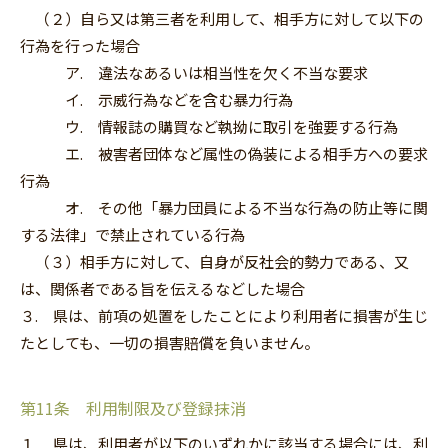
（２）自ら又は第三者を利用して、相手方に対して以下の
行為を行った場合
ア. 違法なあるいは相当性を欠く不当な要求
イ. 示威行為などを含む暴力行為
ウ. 情報誌の購買など執拗に取引を強要する行為
エ. 被害者団体など属性の偽装による相手方への要求
行為
オ. その他「暴力団員による不当な行為の防止等に関
する法律」で禁止されている行為
（３）相手方に対して、自身が反社会的勢力である、又
は、関係者である旨を伝えるなどした場合
３. 県は、前項の処置をしたことにより利用者に損害が生じ
たとしても、一切の損害賠償を負いません。
第11条 利用制限及び登録抹消
１. 県は、利用者が以下のいずれかに該当する場合には、利