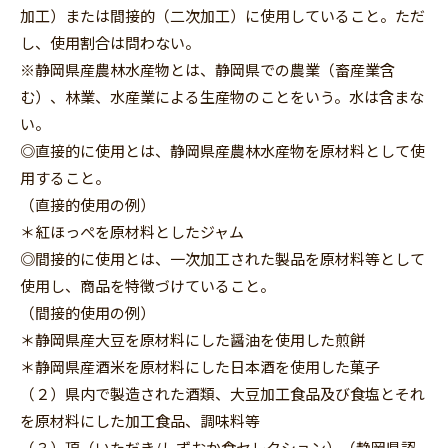
加工）または間接的（二次加工）に使用していること。ただ
し、使用割合は問わない。
※静岡県産農林水産物とは、静岡県での農業（畜産業含
む）、林業、水産業による生産物のことをいう。水は含まな
い。
◎直接的に使用とは、静岡県産農林水産物を原材料として使
用すること。
（直接的使用の例）
＊紅ほっぺを原材料としたジャム
◎間接的に使用とは、一次加工された製品を原材料等として
使用し、商品を特徴づけていること。
（間接的使用の例）
＊静岡県産大豆を原材料にした醤油を使用した煎餅
＊静岡県産酒米を原材料にした日本酒を使用した菓子
（２）県内で製造された酒類、大豆加工食品及び食塩とそれ
を原材料にした加工食品、調味料等
（３）頂（いただき/しずおか食セレクション）（静岡県認