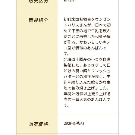
販売区分
商品紹介
初代米国初領事タウンゼン
トハリスさんが、日本で初
めて下田の地で牛乳を飲ん
だことに由来した和菓子屋
が作る、かわいらしいキノ
コ型が特徴のあんぱんで
す。
北海道十勝産の小豆を自家
製餡した、あっさりして口
どけの良い餡とフレッシュ
バターとの相性が良く、牛
乳を練り込んだ軟らかな生
地で包み焼き上げました。
年間24万個以上売り上げる
当店一番人気のあんぱんで
す。
販売価格
292円(税込)