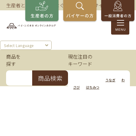
生産者とバイヤーをつなぐ、静岡の商談サイト。
Select Language
商品を
現在注目の
探す
キーワード
商品検索
いちご
かつお
うなぎ
わ
さび
はちみつ