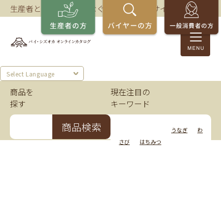
生産者とバイヤーをつなぐ、静岡の商談サイト。
Select Language
商品を
現在注目の
探す
キーワード
商品検索
いちご
かつお
うなぎ
わ
さび
はちみつ