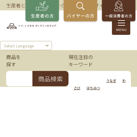
生産者とバイヤーをつなぐ、静岡の商談サイト。
Select Language
商品を
現在注目の
探す
キーワード
商品検索
いちご
かつお
うなぎ
わ
さび
はちみつ