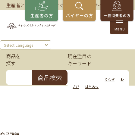
生産者とバイヤーをつなぐ、静岡の商談サイト。
Select Language
商品を
現在注目の
探す
キーワード
商品検索
いちご
かつお
うなぎ
わ
さび
はちみつ
商品詳細