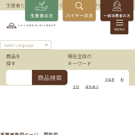
生産者とバイヤーをつなぐ、静岡の商談サイト。
Select Language
商品を
現在注目の
探す
キーワード
商品検索
いちご
かつお
うなぎ
わ
さび
はちみつ
事業者専用ページ 更新用