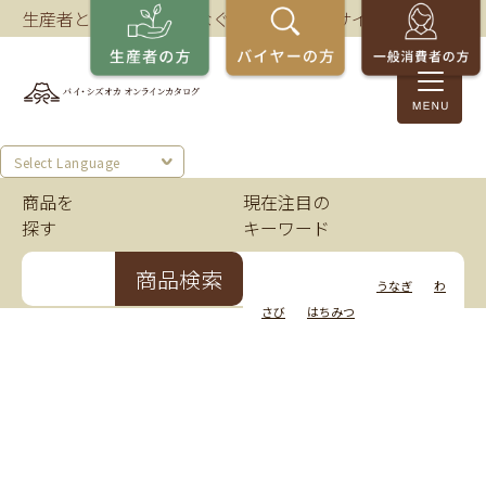
生産者とバイヤーをつなぐ、静岡の商談サイト。
Select Language
商品を
現在注目の
探す
キーワード
商品検索
いちご
かつお
うなぎ
わ
さび
はちみつ