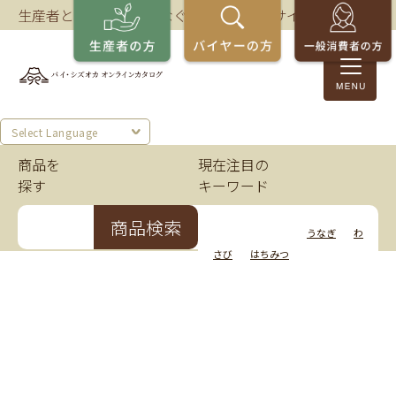
生産者とバイヤーをつなぐ、静岡の商談サイト。
Select Language
商品を
現在注目の
探す
キーワード
商品検索
いちご
かつお
うなぎ
わ
さび
はちみつ