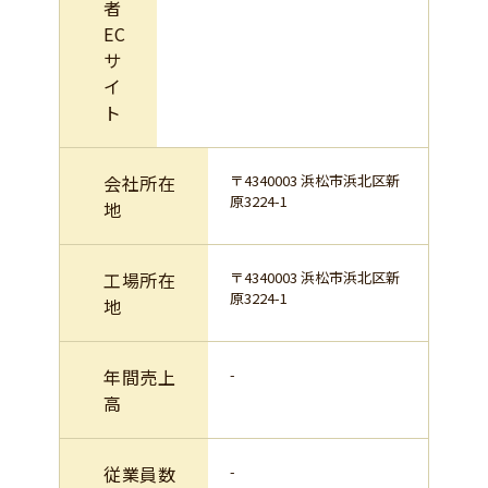
者
EC
サ
イ
ト
会社所在
〒4340003 浜松市浜北区新
原3224-1
地
工場所在
〒4340003 浜松市浜北区新
原3224-1
地
年間売上
-
高
従業員数
-