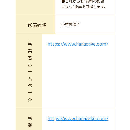
●これからも“皆様のお役
に立つ“企業を目指します。
代表者名
小林恵理子
事
https://www.hanacake.com/
業
者
ホ
ー
ム
ペ
ー
ジ
事
https://www.hanacake.com/
業