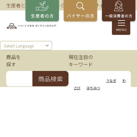
生産者とバイヤーをつなぐ、静岡の商談サイト。
Select Language
商品を
現在注目の
探す
キーワード
商品検索
いちご
かつお
うなぎ
わ
さび
はちみつ