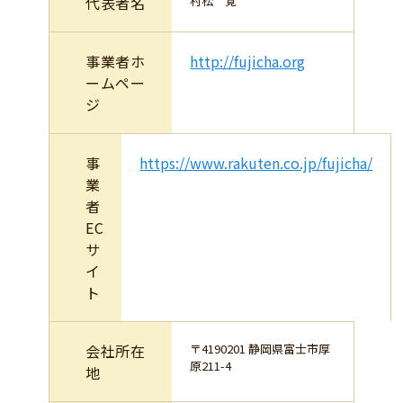
代表者名
村松 覚
事業者ホ
http://fujicha.org
ームペー
ジ
事
https://www.rakuten.co.jp/fujicha/
業
者
EC
サ
イ
ト
会社所在
〒4190201 静岡県富士市厚
原211-4
地